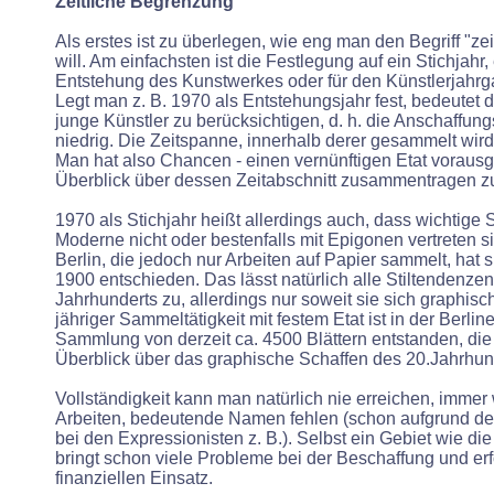
Zeitliche Begrenzung
Als erstes ist zu überlegen, wie eng man den Begriff "ze
will. Am einfachsten ist die Festlegung auf ein Stichjahr,
Entstehung des Kunstwerkes oder für den Künstlerjahrga
Legt man z. B. 1970 als Entstehungsjahr fest, bedeutet
junge Künstler zu berücksichtigen, d. h. die Anschaffungs
niedrig. Die Zeitspanne, innerhalb derer gesammelt wird
Man hat also Chancen - einen vernünftigen Etat vorausg
Überblick über dessen Zeitabschnitt zusammentragen z
1970 als Stichjahr heißt allerdings auch, dass wichtige S
Moderne nicht oder bestenfalls mit Epigonen vertreten 
Berlin, die jedoch nur Arbeiten auf Papier sammelt, hat s
1900 entschieden. Das lässt natürlich alle Stiltendenze
Jahrhunderts zu, allerdings nur soweit sie sich graphis
jähriger Sammeltätigkeit mit festem Etat ist in der Berli
Sammlung von derzeit ca. 4500 Blättern entstanden, die 
Überblick über das graphische Schaffen des 20.Jahrhund
Vollständigkeit kann man natürlich nie erreichen, immer
Arbeiten, bedeutende Namen fehlen (schon aufgrund de
bei den Expressionisten z. B.). Selbst ein Gebiet wie d
bringt schon viele Probleme bei der Beschaffung und erf
finanziellen Einsatz.