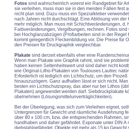
Fotos
sind wahrscheinlich vorerst ein Randgebiet für Ar
sie verleihen, muss man sie in den meisten Fällen fest au
nicht plan sind. Dazu muss ein Spezialkleber verwende
nach Jahren nicht durchschlägt. Eine Ablösung von der U
mehr möglich. Man muss mit Schichtveränderungen, d. h
Farbveränderungen, Vergilbungen, rechnen. Fotos sind
bei Hochglanzabzügen (Profiarbeiten sind in der Regel
kommt gelegentlich Fleckenbildung vor. Die Preise für 
den Preisen für Druckgraphik vergleichbar.
Plakate
sind derzeit ebenfalls eher eine Randerscheinun
Wenn man Plakate wie Graphik rahmt, sind sie probleml
haben keinen Seltenheitswert und sind daher nicht kos
wie Original-Litho-Plakaten von Toulouses Lautrec natü
Erforderlich ist lediglich ein Lichtschutz, um den Proze
hinauszuzögern. Ganz aufhalten lässt er sich nicht. Ma
besten ein Lichtschutzspray, das aber nur bei Lithos (üb
Plakaten) angewendet werden darf. Siebdruckplakate k
übelnehmen (Lösungsmittelunverträglichkeiten).
Bei der Überlegung, was sich zum Verleihen eignet, sol
Untergrenzen für Gewicht und räumliche Ausdehnung fe
über 80 x 100 cm, bzw. die entsprechenden Rahmen, si
handhaben und daher gefährdet. Exponate unter DIN A 4
diebstahlgefährdet. Objekte mit mehr als 15 kg Gewicht