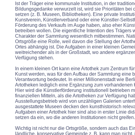
Ist der Träger eine kommunale Institution, in der tradition
Bildungsgedanke verwurzelt ist, wird sie Prioritäten bei
setzen (z. B. Museen, Bibliotheken). Eine private Institut
Kunstverein, Künstlerverband oder eine Künstler-Selbsth
Förderung des Verkaufs im Auge haben, also eher Künst
betreiben wollen. Die eigentliche Intention des Trägers 
Charakter der Sammlung wesentlich mitbestimmen. Natür
Ortsgröße eine Rolle, weil davon die Stellung der Artot
Ortes abhängig ist. Die Aufgaben in einer kleinen Geme
weitreichender als in der Großstadt, wo andere ergänzen
Verfügung stehen.
In einem kleinen Ort kann eine Artothek zum Zentrum fü
Kunst werden, was für den Aufbau der Sammlung eine 
Verantwortung bedeutet. In einer Millionenstadt wie Berli
Artotheken lediglich eine Ergänzung zum vorhandenen K
Hier wird die Künstlerförderung institutionell betrieben m
finanziellen Mitteln, als die Artotheken zur Verfügung h
Ausstellungsbetrieb wird von unzähligen Galerien unter
ausgestattete Museen decken den kunsthistorisch relev
Aufgaben einer Artothek hier sind also in erster Linie dida
setzen da ein, wo die anderen Institutionen nicht greifen.
Wichtig ist nicht nur die Ortsgröße, sondern auch das E
ländliche, konservative Gemeinde z. B. kann man nicht, j