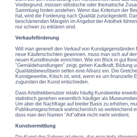
Vordergrund, müssen stilistische oder thematische Zu
Sammlung hinten anstehen. Wenn das Kriterium der Bedür
hat, wird die Forderung nach Qualität zurückgestellt. Da
beschämenden Mängeln im Angebot der Artothek führen,
nur schwer zu erklären sind.
Verkaufsförderung
Will man generell den Verkauf von Kunstgegenständen f
neue Käuferschichten gewinnen, muss man sich auf de
neuen Kunstfreunde einrichten. Wie ein Blick in gut flor
"Gemäldehandlungen" zeigt, gehen Kaufkraft, Bildung u
Qualitätsbewußtsein selten eine Allianz ein. Die Gretch
Kunstgewerbe, Kitsch ist, wird, wenn es um finanzielle E
zugunsten der Kunst entschieden.
Dass Artothekbenutzer relativ häufig Kunstwerke erwerbe
statistisch gesehen wesentlich häufiger als Museumsbes
Um aber die Nachfrage auf breiter Basis zu erhöhen, 
Publikumsgeschmack wahrscheinlich so weitreichend
dass man den Namen "Art"othek nicht mehr verdient.
Kunstvermittlung
Die Kunst des Sehens ist etwas, das man trotz allgemein