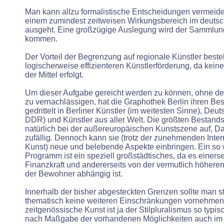
Man kann allzu formalistische Entscheidungen vermei
einem zumindest zeitweisen Wirkungsbereich im deuts
ausgeht. Eine großzügige Auslegung wird der Sammlung
kommen.
Der Vorteil der Begrenzung auf regionale Künstler besteh
logischerweise effizienteren Künstlerförderung, da kein
der Mittel erfolgt.
Um dieser Aufgabe gereicht werden zu können, ohne den
zu vernachlässigen, hat die Graphothek Berlin ihren Be
gedrittelt in Berliner Künstler (im weitesten Sinne), Deut
DDR) und Künstler aus aller Welt. Die größten Bestands
natürlich bei der außereuropäischen Kunstszene auf, Da
zufällig. Dennoch kann sie (trotz der zunehmenden Inter
Kunst) neue und belebende Aspekte einbringen. Ein so 
Programm ist ein speziell großstädtisches, da es einerse
Finanzkraft und andererseits von der vermutlich höhere
der Bewohner abhängig ist.
Innerhalb der bisher abgesteckten Grenzen sollte man sti
thematisch keine weiteren Einschränkungen vornehmen.
zeitgenössische Kunst ist ja der Stilpluralismus so typisc
nach Maßgabe der vorhandenen Möglichkeiten auch im 