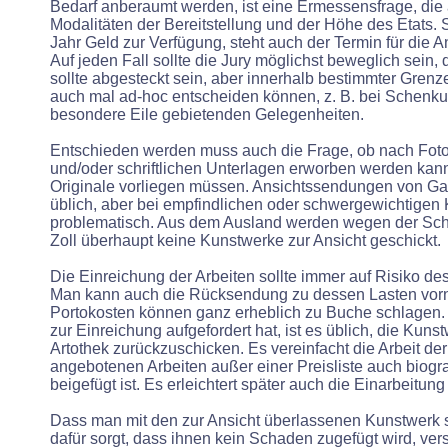
Bedarf anberaumt werden, ist eine Ermessensfrage, die 
Modalitäten der Bereitstellung und der Höhe des Etats. 
Jahr Geld zur Verfügung, steht auch der Termin für die A
Auf jeden Fall sollte die Jury möglichst beweglich sein,
sollte abgesteckt sein, aber innerhalb bestimmter Grenz
auch mal ad-hoc entscheiden können, z. B. bei Schenk
besondere Eile gebietenden Gelegenheiten.
Entschieden werden muss auch die Frage, ob nach Fot
und/oder schriftlichen Unterlagen erworben werden kann
Originale vorliegen müssen. Ansichtssendungen von Gal
üblich, aber bei empfindlichen oder schwergewichtigen
problematisch. Aus dem Ausland werden wegen der Sch
Zoll überhaupt keine Kunstwerke zur Ansicht geschickt.
Die Einreichung der Arbeiten sollte immer auf Risiko d
Man kann auch die Rücksendung zu dessen Lasten vor
Portokosten können ganz erheblich zu Buche schlagen.
zur Einreichung aufgefordert hat, ist es üblich, die Kuns
Artothek zurückzuschicken. Es vereinfacht die Arbeit de
angebotenen Arbeiten außer einer Preisliste auch biogr
beigefügt ist. Es erleichtert später auch die Einarbeitung
Dass man mit den zur Ansicht überlassenen Kunstwerk s
dafür sorgt, dass ihnen kein Schaden zugefügt wird, vers