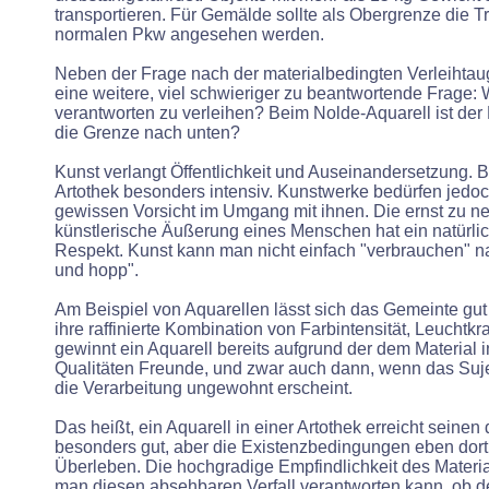
transportieren. Für Gemälde sollte als Obergrenze die Tr
normalen Pkw angesehen werden.
Neben der Frage nach der materialbedingten Verleihtaugli
eine weitere, viel schwieriger zu beantwortende Frage
verantworten zu verleihen? Beim Nolde-Aquarell ist der Fa
die Grenze nach unten?
Kunst verlangt Öffentlichkeit und Auseinandersetzung. B
Artothek besonders intensiv. Kunstwerke bedürfen jedoc
gewissen Vorsicht im Umgang mit ihnen. Die ernst zu 
künstlerische Äußerung eines Menschen hat ein natürlic
Respekt. Kunst kann man nicht einfach "verbrauchen" n
und hopp".
Am Beispiel von Aquarellen lässt sich das Gemeinte gut
ihre raffinierte Kombination von Farbintensität, Leuchtkra
gewinnt ein Aquarell bereits aufgrund der dem Materia
Qualitäten Freunde, und zwar auch dann, wenn das Sujet
die Verarbeitung ungewohnt erscheint.
Das heißt, ein Aquarell in einer Artothek erreicht seine
besonders gut, aber die Existenzbedingungen eben dort
Überleben. Die hochgradige Empfindlichkeit des Materia
man diesen absehbaren Verfall verantworten kann, ob d