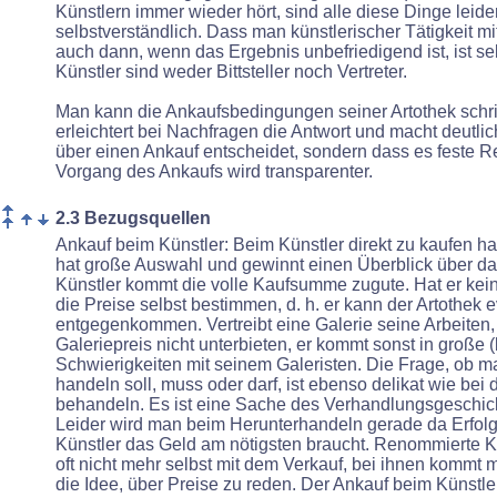
Künstlern immer wieder hört, sind alle diese Dinge leider
selbstverständlich. Dass man künstlerischer Tätigkeit m
auch dann, wenn das Ergebnis unbefriedigend ist, ist sel
Künstler sind weder Bittsteller noch Vertreter.
Man kann die Ankaufsbedingungen seiner Artothek schrift
erleichtert bei Nachfragen die Antwort und macht deutlich
über einen Ankauf entscheidet, sondern dass es feste R
Vorgang des Ankaufs
wird transparenter.
2.3 Bezugsquellen
Ankauf beim Künstler: Beim Künstler direkt zu kaufen hat
hat große Auswahl und gewinnt einen Überblick über d
Künstler kommt die volle Kaufsumme zugute. Hat er kein
die Preise selbst bestimmen, d. h. er kann der Artothek e
entgegenkommen. Vertreibt eine Galerie seine Arbeiten, 
Galeriepreis nicht unterbieten, er kommt sonst in große (
Schwierigkeiten mit seinem Galeristen. Die Frage, ob m
handeln soll, muss oder darf, ist ebenso delikat wie be
behandeln. Es ist eine Sache des Verhandlungsgeschick
Leider wird man beim Herunterhandeln gerade da Erfol
Künstler das Geld am nötigsten braucht. Renommierte K
oft nicht mehr selbst mit dem Verkauf, bei ihnen kommt
die Idee, über Preise zu reden. Der Ankauf beim Künstler 