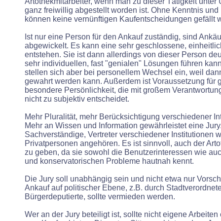
Artothekmitarbeiter, wenn man zu dieser Tätigkeit unter
ganz freiwillig abgestellt worden ist. Ohne Kenntnis un
können keine vernünftigen Kaufentscheidungen gefällt 
Ist nur eine Person für den Ankauf zuständig, sind Ankäu
abgewickelt. Es kann eine sehr geschlossene, einheitl
entstehen. Sie ist dann allerdings von dieser Person deu
sehr individuellen, fast "genialen" Lösungen führen kan
stellen sich aber bei personellem Wechsel ein, weil dann
gewahrt werden kann. Außerdem ist Voraussetzung für 
besondere Persönlichkeit, die mit großem Verantwortu
nicht zu subjektiv entscheidet.
Mehr Pluralität, mehr Berücksichtigung verschiedener In
Mehr an Wissen und Information gewährleistet eine Jury
Sachverständige, Vertreter verschiedener Institutionen 
Privatpersonen angehören. Es ist sinnvoll, auch der Art
zu geben, da sie sowohl die Benutzerinteressen wie auc
und konservatorischen Probleme hautnah kennt.
Die Jury soll unabhängig sein und nicht etwa nur Vorsc
Ankauf auf politischer Ebene, z.B. durch Stadtverordnet
Bürgerdeputierte, sollte vermieden werden.
Wer an der Jury beteiligt ist, sollte nicht eigene Arbeite