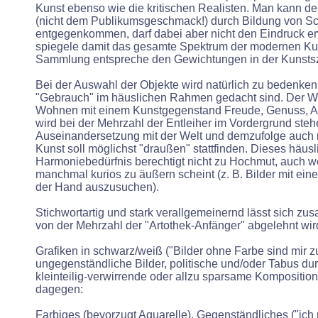
Kunst ebenso wie die kritischen Realisten. Man kann d
(nicht dem Publikumsgeschmack!) durch Bildung von S
entgegenkommen, darf dabei aber nicht den Eindruck 
spiegele damit das gesamte Spektrum der modernen Kun
Sammlung entspreche den Gewichtungen in der Kunsts
Bei der Auswahl der Objekte wird natürlich zu bedenken
"Gebrauch" im häuslichen Rahmen gedacht sind. Der W
Wohnen mit einem Kunstgegenstand Freude, Genuss, An
wird bei der Mehrzahl der Entleiher im Vordergrund steh
Auseinandersetzung mit der Welt und demzufolge auch 
Kunst soll möglichst "draußen" stattfinden. Dieses häusl
Harmoniebedürfnis berechtigt nicht zu Hochmut, auch w
manchmal kurios zu äußern scheint (z. B. Bilder mit ein
der Hand auszusuchen).
Stichwortartig und stark verallgemeinernd lässt sich z
von der Mehrzahl der "Artothek-Anfänger" abgelehnt wir
Grafiken in schwarz/weiß ("Bilder ohne Farbe sind mir zu 
ungegenständliche Bilder, politische und/oder Tabus d
kleinteilig-verwirrende oder allzu sparsame Kompositio
dagegen:
Farbiges (bevorzugt Aquarelle), Gegenständliches ("ic