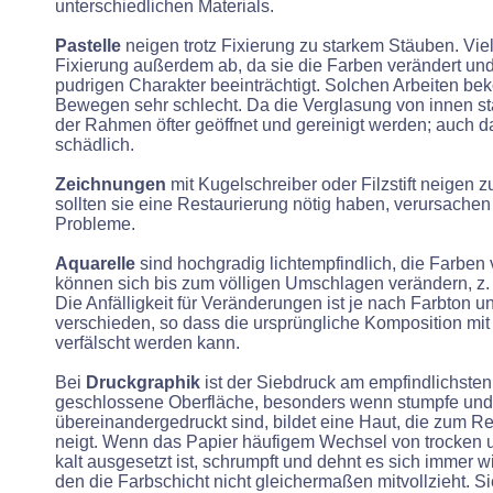
unterschiedlichen Materials.
Pastelle
neigen trotz Fixierung zu starkem Stäuben. Vie
Fixierung außerdem ab, da sie die Farben verändert u
pudrigen Charakter beeinträchtigt. Solchen Arbeiten be
Bewegen sehr schlecht. Da die Verglasung von innen st
der Rahmen öfter geöffnet und gereinigt werden; auch das
schädlich.
Zeichnungen
mit Kugelschreiber oder Filzstift neigen 
sollten sie eine Restaurierung nötig haben, verursache
Probleme.
Aquarelle
sind hochgradig lichtempfindlich, die Farben 
können sich bis zum völligen Umschlagen verändern, z. 
Die Anfälligkeit für Veränderungen ist je nach Farbton u
verschieden, so dass die ursprüngliche Komposition mit
verfälscht werden kann.
Bei
Druckgraphik
ist der Siebdruck am empfindlichsten
geschlossene Oberfläche, besonders wenn stumpfe un
übereinandergedruckt sind, bildet eine Haut, die zum 
neigt. Wenn das Papier häufigem Wechsel von trocken 
kalt ausgesetzt ist, schrumpft und dehnt es sich immer w
den die Farbschicht nicht gleichermaßen mitvollzieht. S