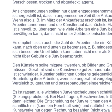
(verschlossen, trocken und abgedeckt lagern).
Ansichtssendungen sollten nur dann entgegengenomm
sichergestellt ist, dass in angemessener Zeit über Ankau
Wenn also z. B. im März der Ankaufsetat erschöpft ist, k
Arbeiten annehmen und die Künstler auf das nächste Eta
ist sinnvoll, zu überlegen, wie viele Arbeiten eine Jury b
bewältigen kann, damit nicht unter Zeitdruck entschied
Es empfiehlt sich auch, die Zahl der Arbeiten, die ein Kü
kann, nach oben und unten zu begrenzen, z. B. mindest
sich besser ein Urteil bilden kann, aber nicht mehr als 8,
nicht über Gebühr die Jury beansprucht.
Den Künstlern sollte mitgeteilt werden, ob Bilder und G
müssen. Gerahmt sind die Kunstwerke gut zu handhaben
ist schwieriger. Künstler befürchten übrigens gelegentli
Beurteilung ihrer Arbeiten, wenn sie ungerahmt vorgele
Vergleich zu gerahmt und passepartouriert eingereichte
Es ist ratsam, alle wichtigen Juryentscheidungen schriftli
(Sitzungsprotokolle). Bei Nachfragen, Beschwerden, Irrt
dann leichter. Die Entscheidung der Jury teilt man den 
schriftlich mit (kann ein Formblatt sein), und natürlich k
Kunstwerke nur gegen Rechnung bezahlen (nicht etwa 