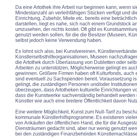
Da eine Artothek ihre Arbeit nur beginnen kann, wenn si
Mindestanzahl an verleihfähigen Stücken verfügt und di
Einrichtung, Zubehör, Miete etc. bereits eine beträchtlich
darstellen, liegt es nahe, sich nach einem Grundstock 
umzusehen, der nichts kostet. Oft gibt es Kunstsammlun
genutzt werden sollen, für die die Besitzer (Museen, Kün
selbst jedoch keine Verwendung haben.
Es lohnt sich also, bei Kunstvereinen, Künstlerverbände
Künstlerselbsthilfeorganisationen, Museen nachzufragen,
die Artothek durch Überlassung von Dubletten oder selbs
Arbeiten zu unterstützen, Möglicherweise gelingt es au
gewinnen. Größere Firmen haben oft Kulturfonds, auch
sind eventuell zu Sachspenden bereit. Voraussetzung ist
gelingt, die zuständigen Personen und/oder Institutione
überzeugen, dass Artotheken kulturelle Einrichtungen v
dass die Kunstwerke sachverständig behandelt werden
Künstler wie auch eine breitere Öffentlichkeit davon Nu
Eine weitere Möglichkeit, Kunst zum Null-Tarif zu bescha
kommunale Künstlerhilfsprogramme. Es existieren viel
von Ankäufen der öffentlichen Hand, die für die Ausgest
Diensträumen gedacht sind, aber nur wenig genutzt we
bei den zuständigen Finanzbehörden Künstlernachlässe 