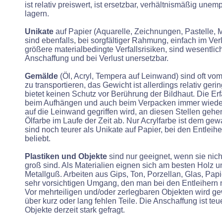
ist relativ preiswert, ist ersetzbar, verhältnismäßig unemp
lagern.
Unikate
auf Papier (Aquarelle, Zeichnungen, Pastelle, M
sind ebenfalls, bei sorgfältiger Rahmung, einfach im Ver
größere materialbedingte Verfallsrisiken, sind wesentlich
Anschaffung und bei Verlust unersetzbar.
Gemälde
(Öl, Acryl, Tempera auf Leinwand) sind oft vo
zu transportieren, das Gewicht ist allerdings relativ ge
bietet keinen Schutz vor Berührung der Bildhaut. Die Er
beim Aufhängen und auch beim Verpacken immer wiede
auf die Leinwand gegriffen wird, an diesen Stellen geh
Ölfarbe im Laufe der Zeit ab. Nur Acrylfarbe ist dem g
sind noch teurer als Unikate auf Papier, bei den Entlei
beliebt.
Plastiken und Objekte
sind nur geeignet, wenn sie nic
groß sind. Als Materialien eignen sich am besten Holz u
Metallguß. Arbeiten aus Gips, Ton, Porzellan, Glas, Papi
sehr vorsichtigen Umgang, den man bei den Entleihern n
Vor mehrteiligen und/oder zerlegbaren Objekten wird gew
über kurz oder lang fehlen Teile. Die Anschaffung ist teue
Objekte derzeit stark gefragt.