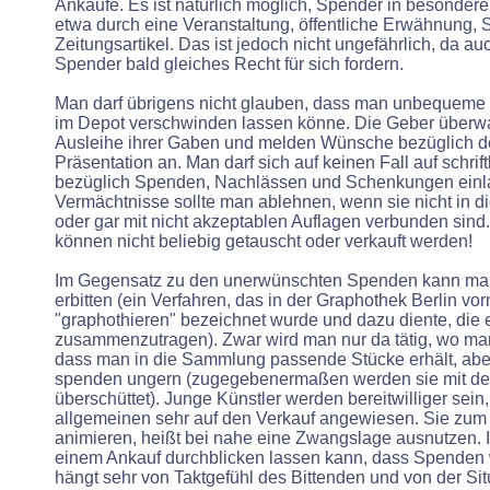
Ankäufe. Es ist natürlich möglich, Spender in besondere
etwa durch eine Veranstaltung, öffentliche Erwähnung, 
Zeitungsartikel. Das ist jedoch nicht ungefährlich, da a
Spender bald gleiches Recht für sich fordern.
Man darf übrigens nicht glauben, dass man unbequeme
im Depot verschwinden lassen könne. Die Geber überwa
Ausleihe ihrer Gaben und melden Wünsche bezüglich 
Präsentation an. Man darf sich auf keinen Fall auf schrif
bezüglich Spenden, Nachlässen und Schenkungen einl
Vermächtnisse sollte man ablehnen, wenn sie nicht in
oder gar mit nicht akzeptablen Auflagen verbunden sin
können nicht beliebig getauscht oder verkauft werden!
Im Gegensatz zu den unerwünschten Spenden kann m
erbitten (ein Verfahren, das in der Graphothek Berlin vo
"graphothieren" bezeichnet wurde und dazu diente, die
zusammenzutragen). Zwar wird man nur da tätig, wo ma
dass man in die Sammlung passende Stücke erhält, aber 
spenden ungern (zugegebenermaßen werden sie mit de
überschüttet). Junge Künstler werden bereitwilliger sein,
allgemeinen sehr auf den Verkauf angewiesen. Sie zu
animieren, heißt bei nahe eine Zwangslage ausnutzen. I
einem Ankauf durchblicken lassen kann, dass Spenden 
hängt sehr von Taktgefühl des Bittenden und von der Si