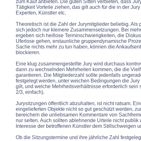
zum Kauf anbieten. Die guten Sitten verbieten, dass Jury
Tätigkeit Vorteile ziehen, das gilt auch für die in der Jur
Experten, Künstler etc.
Theoretisch ist die Zahl der Jurymitglieder beliebig. Als
sich jedoch nur kleinere Zusammensetzungen. Bei mehr 
ergeben sich heillose Terminschwierigkeiten, die Disku
Uferlose gehen, erstaunliche gruppendynamische Prozes
Sache nichts mehr zu tun haben, können die Ankaufse
blockieren.
Eine klug zusammengestellte Jury wird durchaus kontrov
dann zu wechselnden Mehrheiten kommen, die die Vielf
garantieren. Die Mitgliederzahl sollte jedenfalls ungera
festgelegt werden, unter weichen Bedingungen die Jury 
gilt, und welche Mehrheitsverhältnisse erforderlich sein 
2/3, einfach).
Jurysitzungen öffentlich abzuhalten, ist nicht ratsam. E
eingelieferten Objekte nicht so gut geschützt werden, 
bereichern die unliebsamen Kommentare von Sachfrem
nur selten. Auch sollten ablehnende Urteile nicht publi
Interesse der betroffenen Künstler dem Stillschweigen u
Ob die Sitzungstermine und ihre jährliche Zahl festgeleg