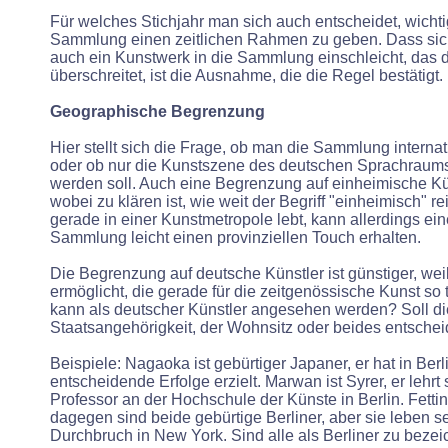
Für welches Stichjahr man sich auch entscheidet, wichtig
Sammlung einen zeitlichen Rahmen zu geben. Dass si
auch ein Kunstwerk in die Sammlung einschleicht, das d
überschreitet, ist die Ausnahme, die die Regel bestätigt.
Geographische Begrenzung
Hier stellt sich die Frage, ob man die Sammlung internat
oder ob nur die Kunstszene des deutschen Sprachraums
werden soll. Auch eine Begrenzung auf einheimische Kün
wobei zu klären ist, wie weit der Begriff "einheimisch" r
gerade in einer Kunstmetropole lebt, kann allerdings ei
Sammlung leicht einen provinziellen Touch erhalten.
Die Begrenzung auf deutsche Künstler ist günstiger, weil s
ermöglicht, die gerade für die zeitgenössische Kunst so 
kann als deutscher Künstler angesehen werden? Soll di
Staatsangehörigkeit, der Wohnsitz oder beides entsche
Beispiele: Nagaoka ist gebürtiger Japaner, er hat in Berli
entscheidende Erfolge erzielt. Marwan ist Syrer, er lehrt 
Professor an der Hochschule der Künste in Berlin. Fett
dagegen sind beide gebürtige Berliner, aber sie leben s
Durchbruch in New York. Sind alle als Berliner zu beze