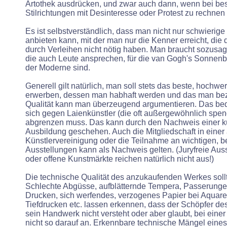
Artothek ausdrücken, und zwar auch dann, wenn bei be
Stilrichtungen mit Desinteresse oder Protest zu rechnen i
Es ist selbstverständlich, dass man nicht nur schwierig
anbieten kann, mit der man nur die Kenner erreicht, die
durch Verleihen nicht nötig haben. Man braucht sozusage
die auch Leute ansprechen, für die van Gogh's Sonnen
der Moderne sind.
Generell gilt natürlich, man soll stets das beste, hochwe
erwerben, dessen man habhaft werden und das man bez
Qualität kann man überzeugend argumentieren. Das bed
sich gegen Laienkünstler (die oft außergewöhnlich spen
abgrenzen muss. Das kann durch den Nachweis einer k
Ausbildung geschehen. Auch die Mitgliedschaft in einer
Künstlervereinigung oder die Teilnahme an wichtigen, 
Ausstellungen kann als Nachweis gelten. (Juryfreie Aus
oder offene Kunstmärkte reichen natürlich nicht aus!)
Die technische Qualität des anzukaufenden Werkes sollt
Schlechte Abgüsse, aufblätternde Tempera, Passerunge
Drucken, sich werfendes, verzogenes Papier bei Aquare
Tiefdrucken etc. lassen erkennen, dass der Schöpfer d
sein Handwerk nicht versteht oder aber glaubt, bei eine
nicht so darauf an. Erkennbare technische Mängel eine