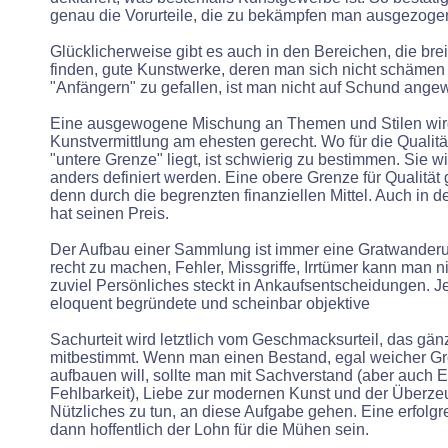
genau die Vorurteile, die zu bekämpfen man ausgezoge
Glücklicherweise gibt es auch in den Bereichen, die br
finden, gute Kunstwerke, deren man sich nicht schäme
"Anfängern" zu gefallen, ist man nicht auf Schund ange
Eine ausgewogene Mischung an Themen und Stilen wi
Kunstvermittlung am ehesten gerecht. Wo für die Qualit
"untere Grenze" liegt, ist schwierig zu bestimmen. Sie wi
anders definiert werden. Eine obere Grenze für Qualität g
denn durch die begrenzten finanziellen Mittel. Auch in de
hat seinen Preis.
Der Aufbau einer Sammlung ist immer eine Gratwanderun
recht zu machen, Fehler, Missgriffe, Irrtümer kann man n
zuviel Persönliches steckt in Ankaufsentscheidungen. 
eloquent begründete und scheinbar objektive
Sachurteit wird letztlich vom Geschmacksurteil, das gänzl
mitbestimmt. Wenn man einen Bestand, egal weicher G
aufbauen will, sollte man mit Sachverstand (aber auch Ei
Fehlbarkeit), Liebe zur modernen Kunst und der Überz
Nützliches zu tun, an diese Aufgabe gehen. Eine erfolgr
dann hoffentlich der Lohn für die
Mühen sein.