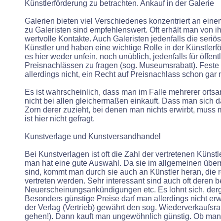
Künstlerförderung zu betrachten. Ankauf in der Galerie
Galerien bieten viel Verschiedenes konzentriert an eine
zu Galeristen sind empfehlenswert. Oft erhält man von i
wertvolle Kontakte. Auch Galeristen jedenfalls die seriö
Künstler und haben eine wichtige Rolle in der Künstlerf
es hier weder unfein, noch unüblich, jedenfalls für öffen
Preisnachlässen zu fragen (sog. Museumsrabatt). Feste 
allerdings nicht, ein Recht auf Preisnachlass schon gar n
Es ist wahrscheinlich, dass man im Falle mehrerer orts
nicht bei allen gleichermaßen einkauft. Dass man sich d
Zorn derer zuzieht, bei denen man nichts erwirbt, muss 
ist hier nicht gefragt.
Kunstverlage und Kunstversandhandel
Bei Kunstverlagen ist oft die Zahl der vertretenen Künstle
man hat eine gute Auswahl. Da sie im allgemeinen überre
sind, kommt man durch sie auch an Künstler heran, die r
vertreten werden. Sehr interessant sind auch oft deren b
Neuerscheinungsankündigungen etc. Es lohnt sich, der
Besonders günstige Preise darf man allerdings nicht erw
der Verlag (Vertrieb) gewährt den sog. Wiederverkaufsra
gehen!). Dann kauft man ungewöhnlich günstig. Ob man