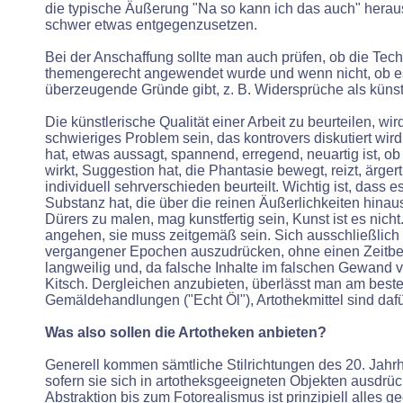
die typische Äußerung "Na so kann ich das auch" herau
schwer etwas entgegenzusetzen.
Bei der Anschaffung sollte man auch prüfen, ob die Tech
themengerecht angewendet wurde und wenn nicht, ob e
überzeugende Gründe gibt, z. B. Widersprüche als künstl
Die künstlerische Qualität einer Arbeit zu beurteilen, wi
schwieriges Problem sein, das kontrovers diskutiert wird
hat, etwas aussagt, spannend, erregend, neuartig ist, ob
wirkt, Suggestion hat, die Phantasie bewegt, reizt, ärgert
individuell sehrverschieden beurteilt. Wichtig ist, dass e
Substanz hat, die über die reinen Äußerlichkeiten hinau
Dürers zu malen, mag kunstfertig sein, Kunst ist es nich
angehen, sie muss zeitgemäß sein. Sich ausschließlich i
vergangener Epochen auszudrücken, ohne einen Zeitbezu
langweilig und, da falsche Inhalte im falschen Gewand v
Kitsch. Dergleichen anzubieten, überlässt man am best
Gemäldehandlungen ("Echt Öl"), Artothekmittel sind daf
Was also sollen die Artotheken anbieten?
Generell kommen sämtliche Stilrichtungen des 20. Jahrh
sofern sie sich in artotheksgeeigneten Objekten ausdrü
Abstraktion bis zum Fotorealismus ist prinzipiell alles g