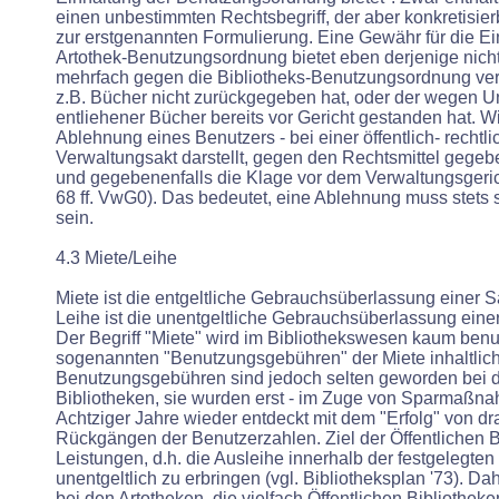
einen unbestimmten Rechtsbegriff, der aber konkretisier
zur erstgenannten Formulierung. Eine Gewähr für die Ei
Artothek-Benutzungsordnung bietet eben derjenige nicht,
mehrfach gegen die Bibliotheks-Benutzungsordnung ver
z.B. Bücher nicht zurückgegeben hat, oder der wegen 
entliehener Bücher bereits vor Gericht gestanden hat. Wi
Ablehnung eines Benutzers - bei einer öffentlich- rechtli
Verwaltungsakt darstellt, gegen den Rechtsmittel gegeb
und gegebenenfalls die Klage vor dem Verwaltungsgeri
68 ff. VwG0). Das bedeutet, eine Ablehnung muss stets 
sein.
4.3 Miete/Leihe
Miete ist die entgeltliche Gebrauchsüberlassung einer 
Leihe ist die unentgeltliche Gebrauchsüberlassung ein
Der Begriff "Miete" wird im Bibliothekswesen kaum benu
sogenannten "Benutzungsgebühren" der Miete inhaltlic
Benutzungsgebühren sind jedoch selten geworden bei d
Bibliotheken, sie wurden erst - im Zuge von Sparmaßna
Achtziger Jahre wieder entdeckt mit dem "Erfolg" von dr
Rückgängen der Benutzerzahlen. Ziel der Öffentlichen Bib
Leistungen, d.h. die Ausleihe innerhalb der festgelegten 
unentgeltlich zu erbringen (vgl. Bibliotheksplan '73). Dah
bei den Artotheken, die vielfach Öffentlichen Bibliothek