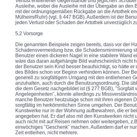
Verlust entliehener Gegenstände und jeglichen Schade
Ausleihe, wobei die Ausleihe mit der Übergabe an den 
mit der ordnungsgemäßen Rückgabe an die Artothek ende
Mülheim/Ruhr) (vgl. § 447 BGB). Außerdem ist der Benutz
jeden Verlust oder Schaden der Artothek unverzüglich z
5.2 Vorsorge
Die genannten Beispiele zeigen bereits, dass vor der Ha
Schadensvermeidung bzw. die Schadensminimierung steh
Benutzer einen dickeren Nagel in eine stabilere Wand 
wäre das daran aufgehängte Bild wahrscheinlich nicht h
der Benutzer sein Kind besser beaufsichtigt, so hätte 
des Bildes schon vor Beginn verhindern können. Der Ben
generell zu sorgfältigem Umgang mit den entliehenen 
anzuhalten, auch durch die Benutzungsordnung. Die übl
die dem Gesetz nachgebildet ist (§ 277 BGB), "Sorgfalt 
Angelegenheiten", könnte allerdings zu Missverständnis
manche Benutzer heutzutage schon mit ihren eigenen D
sorgfältig im herkömmlichen Sinne umgehen. Der Benutz
Kunstwerke nur in der Wohnung aufbewahren, die er be
angegeben hat. Er darf also mit den Kunstwerken nicht u
auch nicht mit auf Reisen nehmen oder weitergeben, z.B
einwöchiges "Geschenk" machen. Außerdem darf er nur 
Zeit entleihen, nicht mehrere.