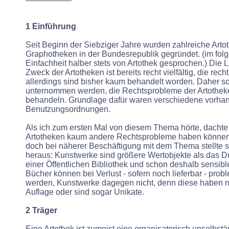
1 Einführung
Seit Beginn der Siebziger Jahre wurden zahlreiche Art
Graphotheken in der Bundesrepublik gegründet. (im fol
Einfachheit halber stets von Artothek gesprochen.) Die L
Zweck der Artotheken ist bereits recht vielfältig, die rec
allerdings sind bisher kaum behandelt worden. Daher sol
unternommen werden, die Rechtsprobleme der Artothek
behandeln. Grundlage dafür waren verschiedene vorha
Benutzungsordnungen.
Als ich zum ersten Mal von diesem Thema hörte, dachte
Artotheken kaum andere Rechtsprobleme haben können 
doch bei näherer Beschäftigung mit dem Thema stellte si
heraus: Kunstwerke sind größere Wertobjekte als das D
einer Öffentlichen Bibliothek und schon deshalb sensibl
Bücher können bei Verlust - sofern noch lieferbar - pro
werden, Kunstwerke dagegen nicht, denn diese haben nu
Auflage oder sind
sogar Unikate.
2 Träger
Eine Artothek ist zumeist eine organisatorisch unselbstä