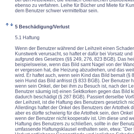
ebenso zu verfahren. Leihe für Bücher und Miete für Kun
dem
Benutzer schwer vermittelbar sein.
5 Beschädigung/Verlust
5.1 Haftung
Wenn der Benutzer während der Leihzeit einen Schade
Kunstwerk verursacht, so haftet er dafür bei Vorsatz und 
aufgrund des Gesetzes (§§ 249, 276, 823 BGB). Das heißt
beispielsweise, wenn das Bild samt Nagel von der Wand f
er vergessen hat, die Heizung abzudrehen, und das wei
wird. Er haftet auch, wenn sein Kind das Bild bemalt (
sein Hund das Bild anfrisst (§ 833 BGB). Der Benutzer h
wenn sein Onkel, der bei ihm zu Besuch ist, nach der Lei
Benutzer säumig ist) einen Sektkorken gegen das Bild k
dadurch beschädigt (§ 287 BGB). Passiert derselbe Vorf
der Leihzeit, ist die Haftung des Benutzers gesetzlich n
Allerdings haftet der Onkel des Benutzers der Artothek d
aber es dürfte schwierig für die Artothek sein, den Onke
wenn der Benutzer nicht kooperativ ist. Um diese und we
Haftung des Benutzers zu schließen, sollte in der Benu
umfassende Haftungsklausel enthalten sein, etwa: "Der B