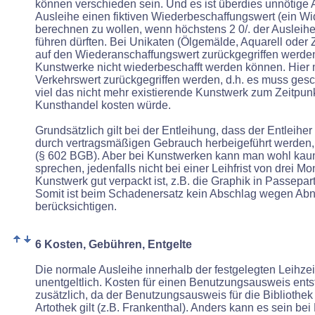
können verschieden sein. Und es ist überdies unnötige Ar
Ausleihe einen fiktiven Wiederbeschaffungswert (ein Wid
berechnen zu wollen, wenn höchstens 2 0/. der Ausleih
führen dürften. Bei Unikaten (Ölgemälde, Aquarell oder
auf den Wiederanschaffungswert zurückgegriffen werden
Kunstwerke nicht wiederbeschafft werden können. Hier 
Verkehrswert zurückgegriffen werden, d.h. es muss gesc
viel das nicht mehr existierende Kunstwerk zum Zeitpunk
Kunsthandel kosten würde.
Grundsätzlich gilt bei der Entleihung, dass der Entleihe
durch vertragsmäßigen Gebrauch herbeigeführt werden, n
(§ 602 BGB). Aber bei Kunstwerken kann man wohl ka
sprechen, jedenfalls nicht bei einer Leihfrist von drei 
Kunstwerk gut verpackt ist, z.B. die Graphik in Passepa
Somit ist beim Schadenersatz kein Abschlag wegen
Abn
berücksichtigen.
6 Kosten, Gebühren, Entgelte
Die normale Ausleihe innerhalb der festgelegten Leihzeit
unentgeltlich. Kosten für einen Benutzungsausweis ents
zusätzlich, da der Benutzungsausweis für die Bibliothek 
Artothek gilt (z.B. Frankenthal). Anders kann es sein bei