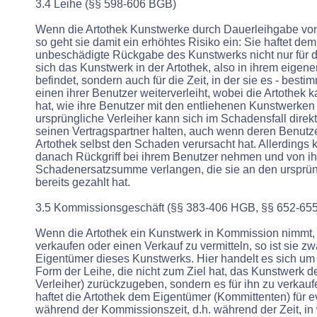
3.4 Leihe (§§ 598-606 BGB)
Wenn die Artothek Kunstwerke durch Dauerleihgabe von
so geht sie damit ein erhöhtes Risiko ein: Sie haftet dem 
unbeschädigte Rückgabe des Kunstwerks nicht nur für di
sich das Kunstwerk in der Artothek, also in ihrem eigen
befindet, sondern auch für die Zeit, in der sie es - bes
einen ihrer Benutzer weiterverleiht, wobei die Artothek 
hat, wie ihre Benutzer mit den entliehenen Kunstwerke
ursprüngliche Verleiher kann sich im Schadensfall direkt 
seinen Vertragspartner halten, auch wenn deren Benutze
Artothek selbst den Schaden verursacht hat. Allerdings 
danach Rückgriff bei ihrem Benutzer nehmen und von i
Schadenersatzsumme verlangen, die sie an den ursprün
bereits gezahlt hat.
3.5 Kommissionsgeschäft (§§ 383-406 HGB, §§ 652-65
Wenn die Artothek ein Kunstwerk in Kommission nimmt, 
verkaufen oder einen Verkauf zu vermitteln, so ist sie zw
Eigentümer dieses Kunstwerks. Hier handelt es sich um
Form der Leihe, die nicht zum Ziel hat, das Kunstwerk 
Verleiher) zurückzugeben, sondern es für ihn zu verkauf
haftet die Artothek dem Eigentümer (Kommittenten) für 
während der Kommissionszeit, d.h. während der Zeit, in