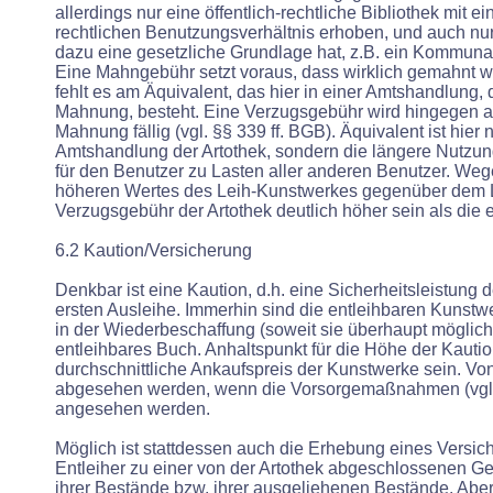
allerdings nur eine öffentlich-rechtliche Bibliothek mit ei
rechtlichen Benutzungsverhältnis erhoben, und auch nu
dazu eine gesetzliche Grundlage hat, z.B. ein Kommun
Eine Mahngebühr setzt voraus, dass wirklich gemahnt wo
fehlt es am Äquivalent, das hier in einer Amtshandlung, d
Mahnung, besteht. Eine Verzugsgebühr wird hingegen au
Mahnung fällig (vgl. §§ 339 ff. BGB). Äquivalent ist hier 
Amtshandlung der Artothek, sondern die längere Nutzun
für den Benutzer zu Lasten aller anderen Benutzer. Weg
höheren Wertes des Leih-Kunstwerkes gegenüber dem L
Verzugsgebühr der Artothek deutlich höher sein als die e
6.2 Kaution/Versicherung
Denkbar ist eine Kaution, d.h. eine Sicherheitsleistung 
ersten Ausleihe. Immerhin sind die entleihbaren Kunstwe
in der Wiederbeschaffung (soweit sie überhaupt möglich i
entleihbares Buch. Anhaltspunkt für die Höhe der Kauti
durchschnittliche Ankaufspreis der Kunstwerke sein. Vo
abgesehen werden, wenn die Vorsorgemaßnahmen (vgl. 
angesehen werden.
Möglich ist stattdessen auch die Erhebung eines Versi
Entleiher zu einer von der Artothek abgeschlossenen G
ihrer Bestände bzw. ihrer ausgeliehenen Bestände. Aber