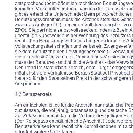
entsprechend (beim öffentlich-rechtlichen Benutzungsve
formellen Vorschriften jedoch, nämlich der Durchsetzun
gibt es erhebliche Unterschiede: Beim privat-rechtlichen
Benutzungsverhältnis muss die Artothek stets das Gerich
zwar das Amtsgericht), um einen Vollstreckungstitel zu e
ZPO). Sie darf nicht selbst vollstrecken, indem z.B. ein 
überfällige Kunstwerk aus der Wohnung des Benutzers hol
rechtlichen Benutzungsverhältnis hingegen kann die Art
Vollstreckungstitel schaffen und selbst ein Zwangsverfa
sie dem Benutzer einen Leistungsbescheid (= Verwaltun
dieser rechtskräftig wird (vgl. Verwaltungs-Vollstreckungs
muss der Benutzer - und nicht die Artothek - das Verwalt
Der Trend im staatlichen Bereich, dem Bürger entgeg
möglichst viele Verhältnisse Bürger/Staat auf Privatrech
hat also für den Staat seinen Preis in der schwierigere
Ansprüchen.
4.2 Benutzerkreis
Am einfachsten ist es für die Artothek, nur natürliche P
zuzulassen, die volljährig, ortsansässig und deutsche S
Zur Zulassung reicht dann die Vorlage des gültigen Pe
(Der Reisepass enthält nicht die Anschrift.) Jede weite
Benutzerkreises kann rechtliche Komplikationen mit sic
erfordert weitere Unterlagen: