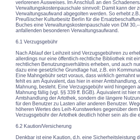
verlorenen Ausweises. Im Anschluß an den Schadenersat
Verwaltungskostenpauschale sinnvoll: Damit kann der z
Verwaltungsaufwand abgegolten werden. So erhebt z.B. 
Preußischer Kulturbesitz Berlin für die Ersatzbeschaffu
Buches eine Verwaltungskostenpauschale von DM 30,-- 
anfallenden besonderen Verwaltungsaufwand.
6.1 Verzugsgebühr
Nach Ablauf der Leihzeit sind Verzugsgebühren zu erhe
allerdings nur eine öffentlich-rechtliche Bibliothek mit ei
rechtlichen Benutzungsverhältnis erheben, und auch nu
dazu eine gesetzliche Grundlage hat, z.B. ein Kommun
Eine Mahngebühr setzt voraus, dass wirklich gemahnt wo
fehlt es am Äquivalent, das hier in einer Amtshandlung, d
Mahnung, besteht. Eine Verzugsgebühr wird hingegen au
Mahnung fällig (vgl. §§ 339 ff. BGB). Äquivalent ist hier 
Amtshandlung der Artothek, sondern die längere Nutzun
für den Benutzer zu Lasten aller anderen Benutzer. Weg
höheren Wertes des Leih-Kunstwerkes gegenüber dem L
Verzugsgebühr der Artothek deutlich höher sein als die e
6.2 Kaution/Versicherung
Denkbar ist eine Kaution, d.h. eine Sicherheitsleistung 