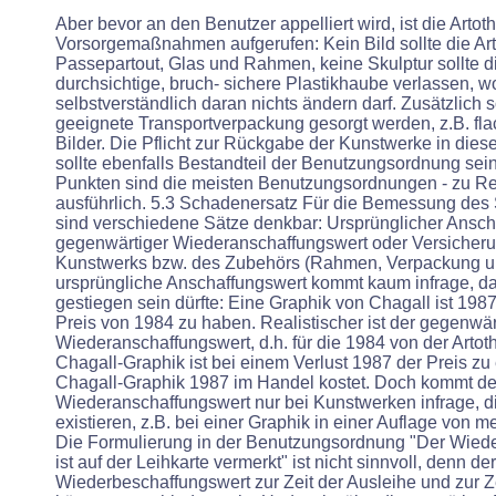
Aber bevor an den Benutzer appelliert wird, ist die Artot
Vorsorgemaßnahmen aufgerufen: Kein Bild sollte die Ar
Passepartout, Glas und Rahmen, keine Skulptur sollte d
durchsichtige, bruch- sichere Plastikhaube verlassen, w
selbstverständlich daran nichts ändern darf. Zusätzlich so
geeignete Transportverpackung gesorgt werden, z.B. fla
Bilder. Die Pflicht zur Rückgabe der Kunstwerke in dies
sollte ebenfalls Bestandteil der Benutzungsordnung sein (
Punkten sind die meisten Benutzungsordnungen - zu Rec
ausführlich. 5.3 Schadenersatz Für die Bemessung des
sind verschiedene Sätze denkbar: Ursprünglicher Ansch
gegenwärtiger Wiederanschaffungswert oder Versicher
Kunstwerks bzw. des Zubehörs (Rahmen, Verpackung u.
ursprüngliche Anschaffungswert kommt kaum infrage, da
gestiegen sein dürfte: Eine Graphik von Chagall ist 198
Preis von 1984 zu haben. Realistischer ist der gegenwär
Wiederanschaffungswert, d.h. für die 1984 von der Arto
Chagall-Graphik ist bei einem Verlust 1987 der Preis zu
Chagall-Graphik 1987 im Handel kostet. Doch kommt de
Wiederanschaffungswert nur bei Kunstwerken infrage, d
existieren, z.B. bei einer Graphik in einer Auflage von
Die Formulierung in der Benutzungsordnung "Der Wied
ist auf der Leihkarte vermerkt" ist nicht sinnvoll, denn der
Wiederbeschaffungswert zur Zeit der Ausleihe und zur 