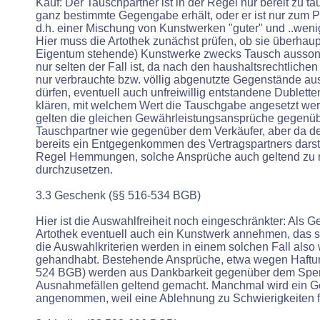
Kauf: Der Tauschpartner ist in der Regel nur bereit zu t
ganz bestimmte Gegengabe erhält, oder er ist nur zum P
d.h. einer Mischung von Kunstwerken "guter" und ..wenig
Hier muss die Artothek zunächst prüfen, ob sie überhaup
Eigentum stehende) Kunstwerke zwecks Tausch aussond
nur selten der Fall ist, da nach den haushaltsrechtlichen
nur verbrauchte bzw. völlig abgenutzte Gegenstände a
dürfen, eventuell auch unfreiwillig entstandene Dublette
klären, mit welchem Wert die Tauschgabe angesetzt we
gelten die gleichen Gewährleistungsansprüche gegenü
Tauschpartner wie gegenüber dem Verkäufer, aber da de
bereits ein Entgegenkommen des Vertragspartners darste
Regel Hemmungen, solche Ansprüche auch geltend zu
durchzusetzen.
3.3 Geschenk (§§ 516-534 BGB)
Hier ist die Auswahlfreiheit noch eingeschränkter: Als 
Artothek eventuell auch ein Kunstwerk annehmen, das sie
die Auswahlkriterien werden in einem solchen Fall also
gehandhabt. Bestehende Ansprüche, etwa wegen Haftu
524 BGB) werden aus Dankbarkeit gegenüber dem Spen
Ausnahmefällen geltend gemacht. Manchmal wird ein G
angenommen, weil eine Ablehnung zu Schwierigkeiten 