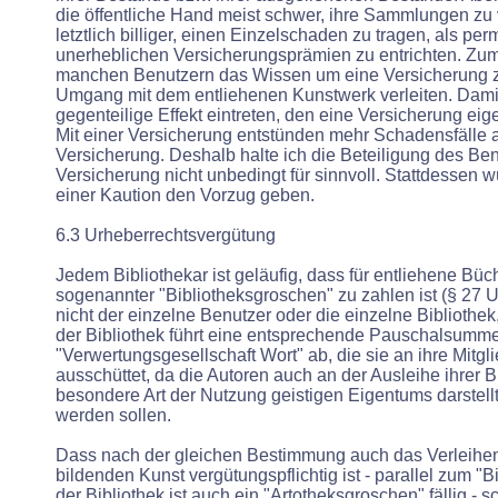
die öffentliche Hand meist schwer, ihre Sammlungen zu 
letztlich billiger, einen Einzelschaden zu tragen, als per
unerheblichen Versicherungsprämien zu entrichten. Zu
manchen Benutzern das Wissen um eine Versicherung z
Umgang mit dem entliehenen Kunstwerk verleiten. Dami
gegenteilige Effekt eintreten, den eine Versicherung eige
Mit einer Versicherung entstünden mehr Schadensfälle 
Versicherung. Deshalb halte ich die Beteiligung des Ben
Versicherung nicht unbedingt für sinnvoll. Stattdessen w
einer Kaution den Vorzug geben.
6.3 Urheberrechtsvergütung
Jedem Bibliothekar ist geläufig, dass für entliehene Büch
sogenannter "Bibliotheksgroschen" zu zahlen ist (§ 27 Ur
nicht der einzelne Benutzer oder die einzelne Bibliothek
der Bibliothek führt eine entsprechende Pauschalsumme
"Verwertungsgesellschaft Wort" ab, die sie an ihre Mitgli
ausschüttet, da die Autoren auch an der Ausleihe ihrer B
besondere Art der Nutzung geistigen Eigentums darstellt, 
werden sollen.
Dass nach der gleichen Bestimmung auch das Verleihe
bildenden Kunst vergütungspflichtig ist - parallel zum "
der Bibliothek ist auch ein "Artotheksgroschen" fällig - s