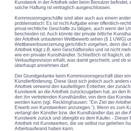
Kunstwerk in der Artothek oder beim Benutzer befindet, 
solche Haftung ist vertraglich ausgeschlossen.
Kommissionsgeschäfte sind aber auch aus einem ande
problematisch: Es ist nicht Aufgabe einer öffentlich-recht
privat-rechtliche Geschäfte zu tätigen, auch wenn der 
bescheiden ist. Auch könnte der private örtliche Kunst
der Artothek unlauteren Wettbewerb sehen (§ 1 UWG) 
Wettbewerbsverzerrung gerichtlich vorgehen, denn die öf
Artothek trägt z.B. kein Geschäftsrisiko und ist nicht meh
wie ein privater Kunsthändler. Schließlich ist fraglich, ob
Verkaufsprovision erhält, was damit geschieht, und ob s
überhaupt annehmen darf.
Der Grundgedanke beim Kommissionsgeschäft über eine 
Künstlerförderung. Diese lässt sich jedoch auch anders 
Artothek verweist den kaufwilligen Entleiher, der zunäch
Kunstwerk an die Artothek zurückzugeben hat, an den Kü
den ihn vertretenden Kunsthändler, von dem das Kunstw
werden kann (vgl. Recklinghausen: "Ein Ziel der Artothe
Erwerb von Kunstwerken anzuregen."). Wenn es zum Ka
verlangt der Künstler bzw. der Kunsthändler das an die 
Kunstwerk zurück und übergibt es dem Käufer. - Dieser F
Artothek mit Kunstwerken, die sie selbst nur geliehen hat
Arbeitsaufwand haben kann.