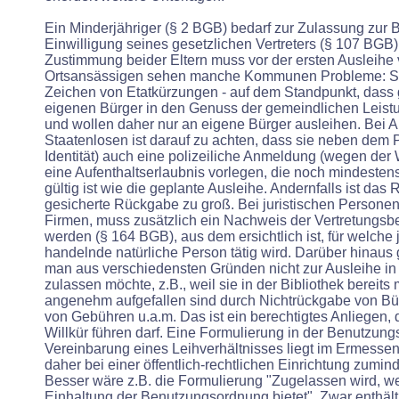
Ein Minderjähriger (§ 2 BGB) bedarf zur Zulassung zur 
Einwilligung seines gesetzlichen Vertreters (§ 107 BGB), 
Zustimmung beider Eltern muss vor der ersten Ausleihe v
Ortsansässigen sehen manche Kommunen Probleme: Sie
Zeichen von Etatkürzungen - auf dem Standpunkt, dass g
eigenen Bürger in den Genuss der gemeindlichen Leis
und wollen daher nur an eigene Bürger ausleihen. Bei 
Staatenlosen ist darauf zu achten, dass sie neben dem
Identität) auch eine polizeiliche Anmeldung (wegen der
eine Aufenthaltserlaubnis vorlegen, die noch mindesten
gültig ist wie die geplante Ausleihe. Andernfalls ist das R
gesicherte Rückgabe zu groß. Bei juristischen Persone
Firmen, muss zusätzlich ein Nachweis der Vertretungsbe
werden (§ 164 BGB), aus dem ersichtlich ist, für welche 
handelnde natürliche Person tätig wird. Darüber hinaus 
man aus verschiedensten Gründen nicht zur Ausleihe in 
zulassen möchte, z.B., weil sie in der Bibliothek bereits 
angenehm aufgefallen sind durch Nichtrückgabe von Bü
von Gebühren u.a.m. Das ist ein berechtigtes Anliegen, 
Willkür führen darf. Eine Formulierung in der Benutzun
Vereinbarung eines Leihverhältnisses liegt im Ermessen 
daher bei einer öffentlich-rechtlichen Einrichtung zumind
Besser wäre z.B. die Formulierung "Zugelassen wird, we
Einhaltung der Benutzungsordnung bietet". Zwar enthäl