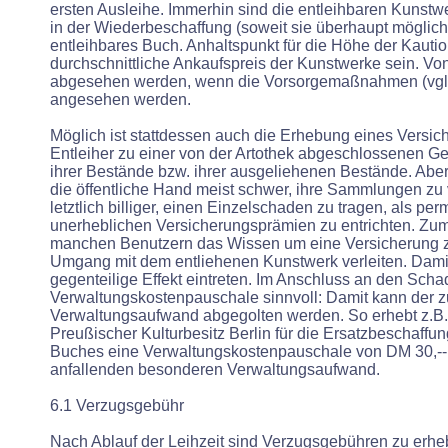
ersten Ausleihe. Immerhin sind die entleihbaren Kunstwe
in der Wiederbeschaffung (soweit sie überhaupt möglich i
entleihbares Buch. Anhaltspunkt für die Höhe der Kauti
durchschnittliche Ankaufspreis der Kunstwerke sein. Vo
abgesehen werden, wenn die Vorsorgemaßnahmen (vgl. 
angesehen werden.
Möglich ist stattdessen auch die Erhebung eines Versi
Entleiher zu einer von der Artothek abgeschlossenen G
ihrer Bestände bzw. ihrer ausgeliehenen Bestände. Aber
die öffentliche Hand meist schwer, ihre Sammlungen zu 
letztlich billiger, einen Einzelschaden zu tragen, als per
unerheblichen Versicherungsprämien zu entrichten. Zu
manchen Benutzern das Wissen um eine Versicherung z
Umgang mit dem entliehenen Kunstwerk verleiten. Dami
gegenteilige Effekt eintreten. Im Anschluss an den Scha
Verwaltungskostenpauschale sinnvoll: Damit kann der z
Verwaltungsaufwand abgegolten werden. So erhebt z.B. 
Preußischer Kulturbesitz Berlin für die Ersatzbeschaffu
Buches eine Verwaltungskostenpauschale von DM 30,-- 
anfallenden besonderen Verwaltungsaufwand.
6.1 Verzugsgebühr
Nach Ablauf der Leihzeit sind Verzugsgebühren zu erhe