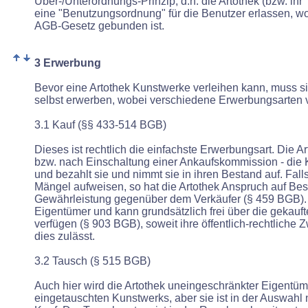
Über-/Unterordnungs-Prinzip, d.h. die Artothek (bzw. ihr 
eine "Benutzungsordnung" für die Benutzer erlassen, wo
AGB-Gesetz gebunden ist.
3 Erwerbung
Bevor eine Artothek Kunstwerke verleihen kann, muss s
selbst erwerben, wobei verschiedene Erwerbungsarten
3.1 Kauf (§§ 433-514 BGB)
Dieses ist rechtlich die einfachste Erwerbungsart. Die Art
bzw. nach Einschaltung einer Ankaufskommission - die 
und bezahlt sie und nimmt sie in ihren Bestand auf. Fal
Mängel aufweisen, so hat die Artothek Anspruch auf Bes
Gewährleistung gegenüber dem Verkäufer (§ 459 BGB). 
Eigentümer und kann grundsätzlich frei über die gekauf
verfügen (§ 903 BGB), soweit ihre öffentlich-rechtlich
dies zulässt.
3.2 Tausch (§ 515 BGB)
Auch hier wird die Artothek uneingeschränkter Eigentüm
eingetauschten Kunstwerks, aber sie ist in der Auswahl n