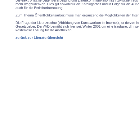
Die elektronische Datenverarbeitung und Datenkommunikation ist inzwischen aus 
mehr wegzudenken. Dies gilt sowohl für die Katalogarbeit und in Folge für die Auß
auch für die Entleiherbetreuung.
Zum Thema Öffentlichkeitsarbeit muss man ergänzend die Möglichkeiten der Inte
Die Frage der Lizenzrechte (Abbildung von Kunstwerken im Internet), ist derzeit i
Gesetzgeber. Der AVD bemüht sich hier seit Winter 2001 um eine tragbare, d.h. p
kostenlose Lösung für die Artotheken.
zurück zur Literaturübersicht