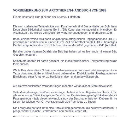
VORBEMERKUNG ZUM ARTOTHEKEN-HANDBUCH VON 1988
Gisela Baumann-Hille (Leiterin der Artothek Erftstadt)
Die nachstehenden Textbeiträge zum Kunstverleih sind Bestandteile der Schriften
Deutschen Bibliotheksinstitutes Berlin: "Die Kunst des Kunstverleihs. Handbuch für 
Artotheken". Sie wurde von Detlef Schwarz herausgegeben und erschien 1988.
Bedauerlicherweise wird nach langjährigem erfolgreichen Engagement das DBI (Deu
geschlossen und betreut nur noch kurze Zeit die Artotheken als EDBI (Ehemaliges 
Die bisherige Arbeit des EDBI führt nun der im Mai 2000 gegründete AVD (Artothe
Bei aller unbestrittenen Qualität der Beiträge haben wir es hier auch mit einem St
Geschichte zu tun.
Selbstverständlich ist daran gedacht, die Pionierarbeit dieser Textsammlung zukünf
fortzuführen.
Wir hoffen, dass diese Schrift von vielen interessierten Neueinsteigern genutzt wi
Texte durchweg äußerst hilfreich und geben einen Einblick in die Überlegungen un
Einrichtung einer Artothek zu berücksichtigen und zu bewältigen gilt.
Auf die wesentlichsten Veränderungen möchten wir an dieser Stelle hinweisen:
Viele Veränderungen und Verbesserungen haben sich in pflegerischer Hinsicht fü
gibt es enorme Entwicklungen im Bereich der Restaurierungsmöglichkeiten, der säu
Passepartouts - falls diese notwendig sind - der Beschaffenheit von Klebern für frei
ist es hier wichtig, vor Ort vertrauenswürdige Fachleute zu finden.
Die Fotografie hat seit 1988 eine Entwicklung genommen, die selbstverständlich - so
pflegerischer Hinsicht - vollkommen neu zu beleuchten ist.