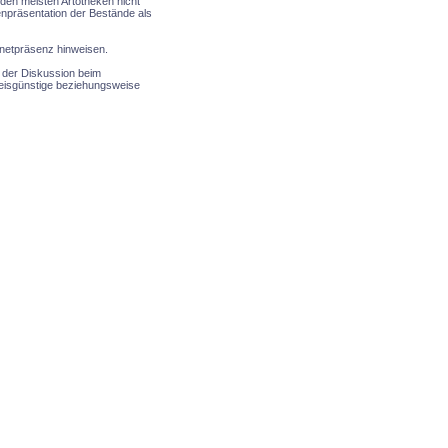
den meisten Artotheken nicht
enpräsentation der Bestände als
rnetpräsenz hinweisen.
n der Diskussion beim
reisgünstige beziehungsweise