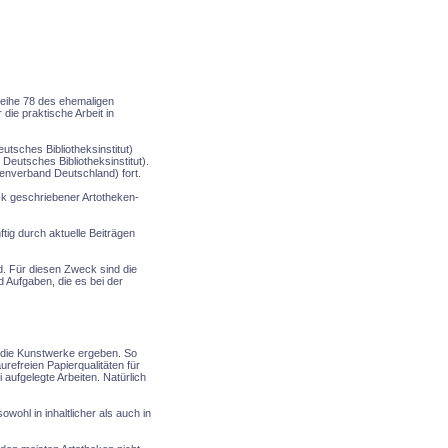
reihe 78 des ehemaligen
die praktische Arbeit in
tsches Bibliotheksinstitut)
Deutsches Bibliotheksinstitut).
kenverband Deutschland) fort.
ück geschriebener Artotheken-
tig durch aktuelle Beiträgen
rd. Für diesen Zweck sind die
d Aufgaben, die es bei der
r die Kunstwerke ergeben. So
refreien Papierqualitäten für
 aufgelegte Arbeiten. Natürlich
wohl in inhaltlicher als auch in